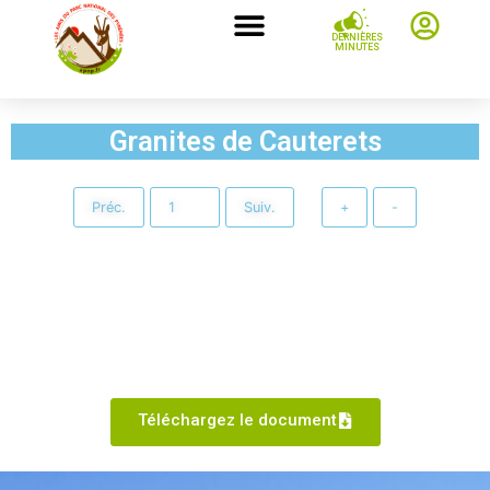
DERNIÈRES
MINUTES
Granites de Cauterets
Préc.
Suiv.
+
-
Téléchargez le document