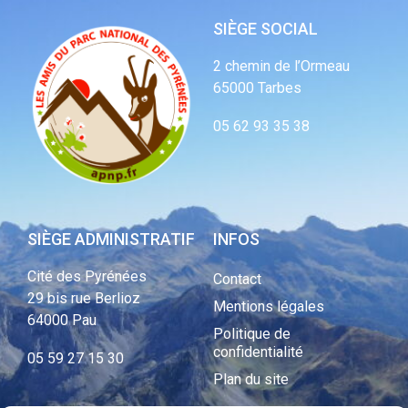
SIÈGE SOCIAL
2 chemin de l’Ormeau
65000 Tarbes
05 62 93 35 38
SIÈGE ADMINISTRATIF
INFOS
Cité des Pyrénées
Contact
29 bis rue Berlioz
Mentions légales
64000 Pau
Politique de
confidentialité
05 59 27 15 30
Plan du site