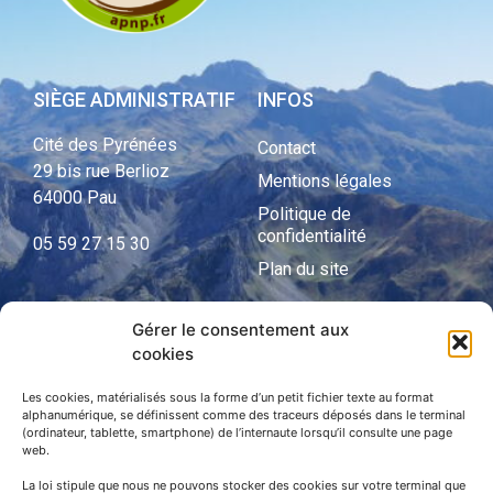
SIÈGE ADMINISTRATIF
INFOS
Cité des Pyrénées
Contact
29 bis rue Berlioz
Mentions légales
64000 Pau
Politique de
confidentialité
05 59 27 15 30
Plan du site
Gérer le consentement aux
cookies
APNP
APNP
Les cookies, matérialisés sous la forme d’un petit fichier texte au format
alphanumérique, se définissent comme des traceurs déposés dans le terminal
(ordinateur, tablette, smartphone) de l’internaute lorsqu’il consulte une page
Parc national des Pyrénées
web.
La loi stipule que nous ne pouvons stocker des cookies sur votre terminal que