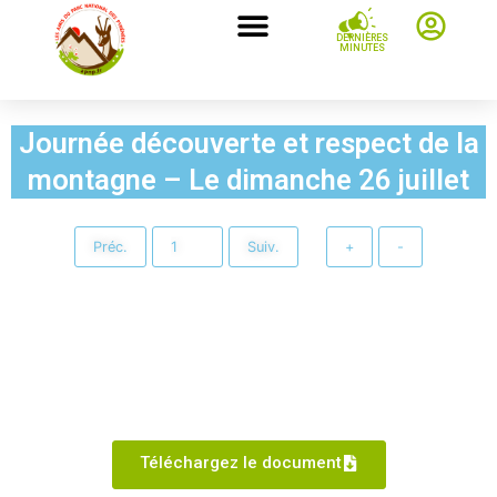
DERNIÈRES
MINUTES
Journée découverte et respect de la
montagne – Le dimanche 26 juillet
Préc.
Suiv.
+
-
Téléchargez le document