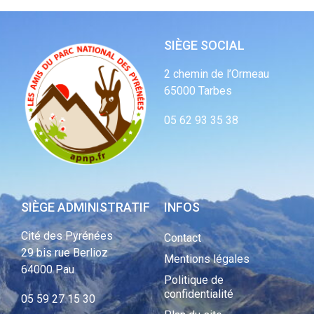
SIÈGE SOCIAL
2 chemin de l’Ormeau
65000 Tarbes
05 62 93 35 38
SIÈGE ADMINISTRATIF
INFOS
Cité des Pyrénées
Contact
29 bis rue Berlioz
Mentions légales
64000 Pau
Politique de
confidentialité
05 59 27 15 30