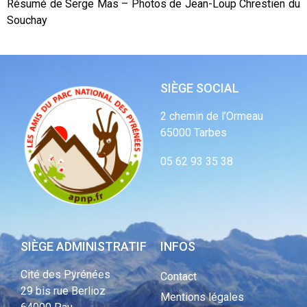
Résumé de Serge Mas – Photos de Jean-Loup Chrestien du
Souchay
SIÈGE SOCIAL
2 chemin de l’Ormeau
65000 Tarbes
05 62 93 35 38
SIÈGE ADMINISTRATIF
INFOS
Cité des Pyrénées
Contact
29 bis rue Berlioz
Mentions légales