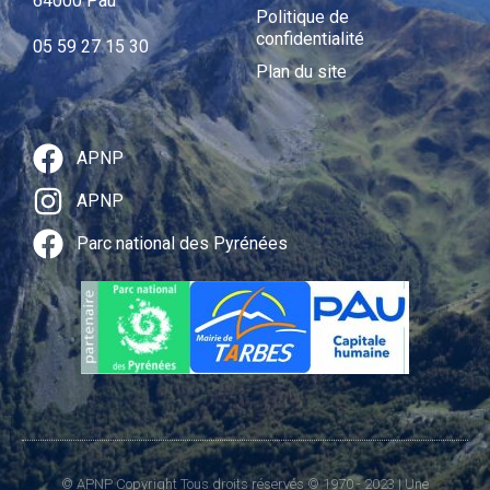
64000 Pau
Politique de
confidentialité
05 59 27 15 30
Plan du site
APNP
APNP
Parc national des Pyrénées
© APNP Copyright Tous droits réservés © 1970 - 2023 | Une