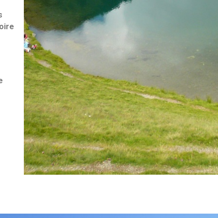
s
oire
e