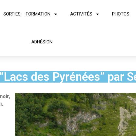
SORTIES – FORMATION
ACTIVITÉS
PHOTOS
ADHÉSION
“Lacs des Pyrénées” par 
noir,
g,