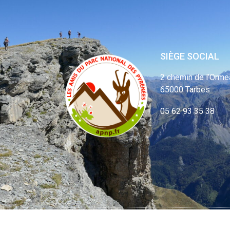
SIÈGE SOCIAL
2 chemin de l’Orme
65000 Tarbes
05 62 93 35 38
© APNP Copyrig