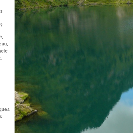
s
 ?
e,
eau,
acle
.
iques
s
.