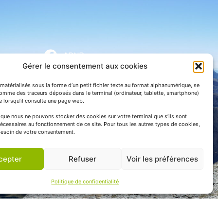
APNP
Gérer le consentement aux cookies
APNP
matérialisés sous la forme d’un petit fichier texte au format alphanumérique, se
Parc national des Pyrénées
comme des traceurs déposés dans le terminal (ordinateur, tablette, smartphone)
te lorsqu’il consulte une page web.
e que nous ne pouvons stocker des cookies sur votre terminal que s’ils sont
écessaires au fonctionnement de ce site. Pour tous les autres types de cookies,
esoin de votre consentement.
cepter
Refuser
Voir les préférences
Politique de confidentialité
 communication