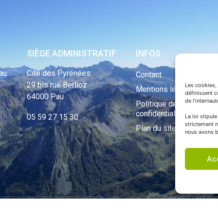
SIÈGE ADMINISTRATIF
INFOS
au
Cité des Pyrénées
Contact
29 bis rue Berlioz
Les cookies, 
Mentions légales
définissent 
64000 Pau
de l’internau
Politique de
confidentialité
05 59 27 15 30
La loi stipul
strictement n
Plan du site
nous avons b
Ac
ht Tous droits réservés © 1970 - 2023 | Une réalisation Happiness -
Agence de