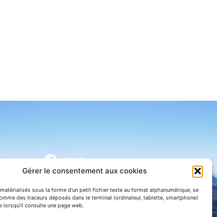
APNP
Gérer le consentement aux cookies
APNP
matérialisés sous la forme d’un petit fichier texte au format alphanumérique, se
Parc national des Pyrénées
comme des traceurs déposés dans le terminal (ordinateur, tablette, smartphone)
te lorsqu’il consulte une page web.