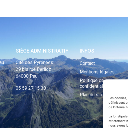
SIÈGE ADMINISTRATIF
INFOS
au
Cité des Pyrénées
Contact
29 bis rue Berlioz
Mentions légales
64000 Pau
Politique de
confidentialité
05 59 27 15 30
Plan du site
Les cookies, 
définissent 
de l’internau
La loi stipul
strictement n
nous avons b