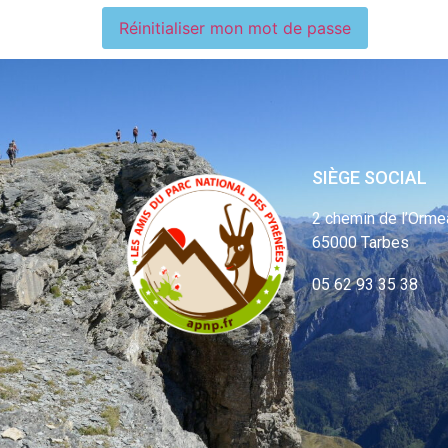
Réinitialiser mon mot de passe
SIÈGE SOCIAL
2 chemin de l’Orme
65000 Tarbes
05 62 93 35 38