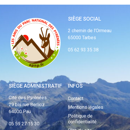
SIÈGE SOCIAL
2 chemin de l’Ormeau
65000 Tarbes
05 62 93 35 38
SIÈGE ADMINISTRATIF
INFOS
Cité des Pyrénées
Contact
29 bis rue Berlioz
Mentions légales
64000 Pau
Politique de
confidentialité
05 59 27 15 30