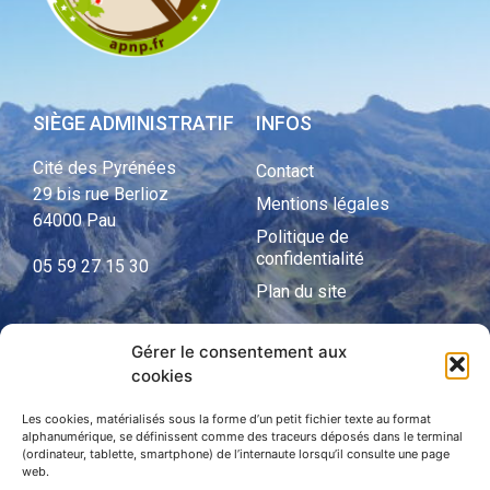
SIÈGE ADMINISTRATIF
INFOS
Cité des Pyrénées
Contact
29 bis rue Berlioz
Mentions légales
64000 Pau
Politique de
confidentialité
05 59 27 15 30
Plan du site
Gérer le consentement aux
cookies
APNP
APNP
Les cookies, matérialisés sous la forme d’un petit fichier texte au format
alphanumérique, se définissent comme des traceurs déposés dans le terminal
(ordinateur, tablette, smartphone) de l’internaute lorsqu’il consulte une page
Parc national des Pyrénées
web.