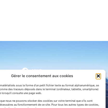
APNP
Gérer le consentement aux cookies
APNP
matérialisés sous la forme d’un petit fichier texte au format alphanumérique, se
Parc national des Pyrénées
comme des traceurs déposés dans le terminal (ordinateur, tablette, smartphone)
te lorsqu’il consulte une page web.
e que nous ne pouvons stocker des cookies sur votre terminal que s’ils sont
écessaires au fonctionnement de ce site. Pour tous les autres types de cookies,