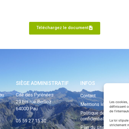
Téléchargez le document
SIÈGE ADMINISTRATIF
INFOS
au
Cité des Pyrénées
Contact
29 bis rue Berlioz
Les cookies, 
Mentions légales
définissent 
64000 Pau
de l’internau
Politique de
confidentialité
05 59 27 15 30
La loi stipul
strictement n
Plan du site