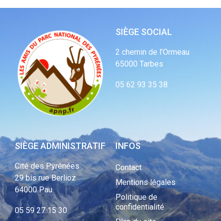
SIÈGE SOCIAL
2 chemin de l’Ormeau
65000 Tarbes
05 62 93 35 38
SIÈGE ADMINISTRATIF
INFOS
Cité des Pyrénées
Contact
29 bis rue Berlioz
Mentions légales
64000 Pau
Politique de
confidentialité
05 59 27 15 30