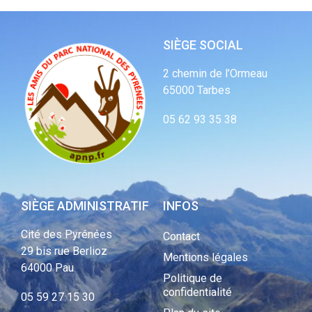
SIÈGE SOCIAL
2 chemin de l’Ormeau
65000 Tarbes
05 62 93 35 38
SIÈGE ADMINISTRATIF
INFOS
Cité des Pyrénées
Contact
29 bis rue Berlioz
Mentions légales
64000 Pau
Politique de
confidentialité
05 59 27 15 30