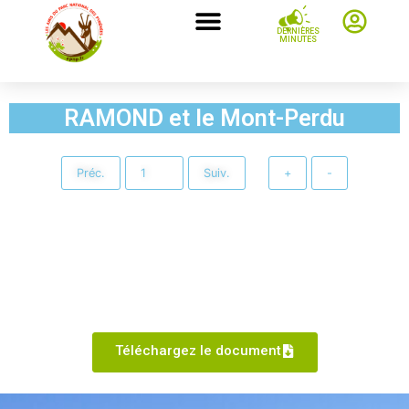
DERNIÈRES
MINUTES
RAMOND et le Mont-Perdu
Préc.
Suiv.
+
-
Téléchargez le document