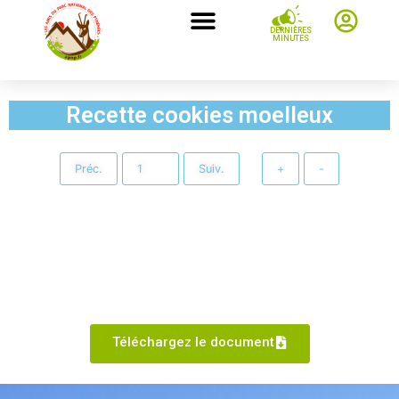
DERNIÈRES
MINUTES
Recette cookies moelleux
Préc.
Suiv.
+
-
Téléchargez le document