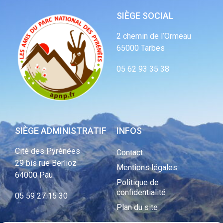
SIÈGE SOCIAL
2 chemin de l’Ormeau
65000 Tarbes
05 62 93 35 38
SIÈGE ADMINISTRATIF
INFOS
Cité des Pyrénées
Contact
29 bis rue Berlioz
Mentions légales
64000 Pau
Politique de
confidentialité
05 59 27 15 30
Plan du site