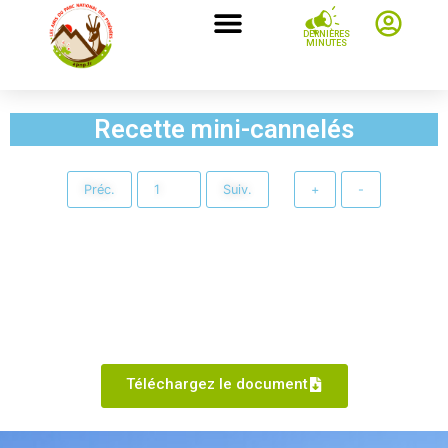
DERNIÈRES
MINUTES
Recette mini-cannelés
Préc.
Suiv.
+
-
Téléchargez le document