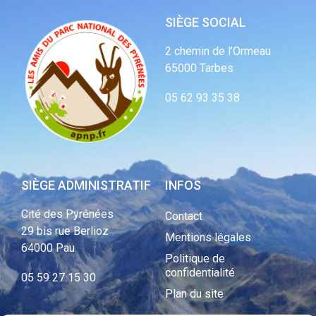
SIÈGE SOCIAL
2 chemin de l’Ormeau
65000 Tarbes
05 62 93 35 38
SIÈGE ADMINISTRATIF
INFOS
Cité des Pyrénées
Contact
29 bis rue Berlioz
Mentions légales
64000 Pau
Politique de
confidentialité
05 59 27 15 30
Plan du site