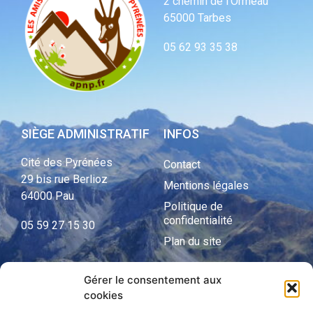
2 chemin de l’Ormeau
65000 Tarbes
05 62 93 35 38
SIÈGE ADMINISTRATIF
INFOS
Cité des Pyrénées
Contact
29 bis rue Berlioz
Mentions légales
64000 Pau
Politique de
confidentialité
05 59 27 15 30
Plan du site
Gérer le consentement aux
cookies
APNP