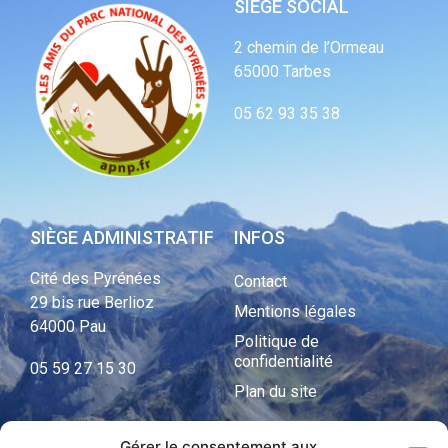
SIÈGE SOCIAL
2 chemin de l’Ormeau
65000 Tarbes
05 62 93 35 38
SIÈGE ADMINISTRATIF
INFOS
Cité des Pyrénées
Contact
29 bis rue Berlioz
Mentions légales
64000 Pau
Politique de
confidentialité
05 59 27 15 30
Plan du site
Gérer le consentement aux