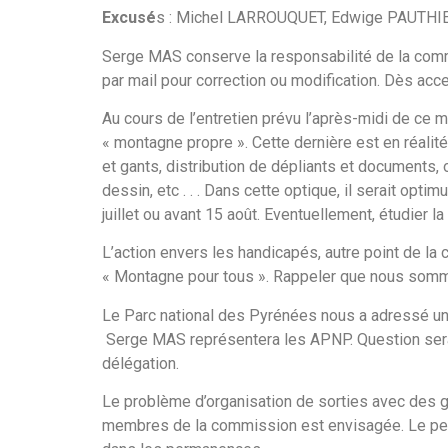
Excusé
s : Michel LARROUQUET, Edwige PAUTHIE
Serge MAS conserve la responsabilité de la com
par mail pour correction ou modification. Dès acce
Au cours de l’entretien prévu l’après-midi de ce m
« montagne propre ». Cette dernière est en réalit
et gants, distribution de dépliants et documents, or
dessin, etc . . . Dans cette optique, il serait opti
juillet ou avant 15 août. Eventuellement, étudier l
L’action envers les handicapés, autre point de la
« Montagne pour tous ». Rappeler que nous somme
Le Parc national des Pyrénées nous a adressé une 
Serge MAS représentera les APNP. Question sera 
délégation.
Le problème d’organisation de sorties avec des g
membres de la commission est envisagée. Le perso