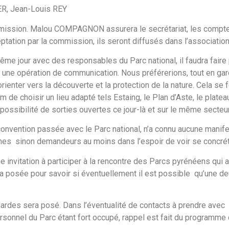
R, Jean-Louis REY
mission. Malou COMPAGNON assurera le secrétariat, les compte
ptation par la commission, ils seront diffusés dans l’association
ême jour avec des responsables du Parc national, il faudra faire 
é une opération de communication. Nous préférerions, tout en ga
ienter vers la découverte et la protection de la nature. Cela se fe
mum de choisir un lieu adapté tels Estaing, le Plan d’Aste, le platea
a possibilité de sorties ouvertes ce jour-là et sur le même secteur
 convention passée avec le Parc national, n’a connu aucune manife
s sinon demandeurs au moins dans l’espoir de voir se concréti
invitation à participer à la rencontre des Parcs pyrénéens qui 
posée pour savoir si éventuellement il est possible qu’une de
ardes sera posé. Dans l’éventualité de contacts à prendre avec 
nnel du Parc étant fort occupé, rappel est fait du programme d