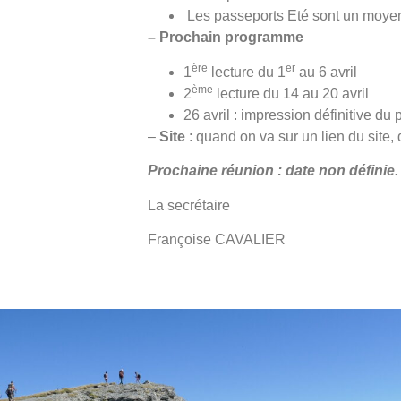
Les passeports Eté sont un moyen e
– Prochain programme
ère
er
1
lecture du 1
au 6 avril
ème
2
lecture du 14 au 20 avril
26 avril : impression définitive d
–
Site
: quand on va sur un lien du site
Prochaine réunion : date non définie.
La secrétaire La Re
Françoise CAVALIER