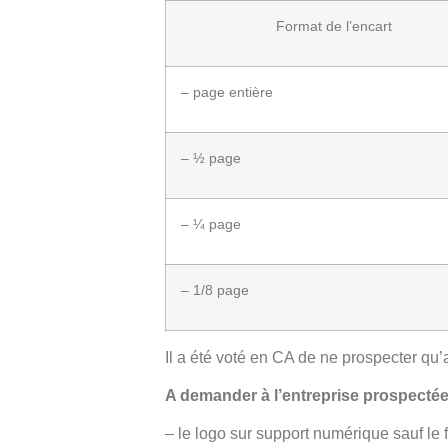
Format de l’encart
– page entière
– ½ page
– ¼ page
– 1/8 page
Il a été voté en CA de ne prospecter qu’
A demander à l’entreprise prospectée
– le logo sur support numérique sauf le fo