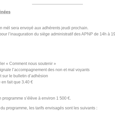
______________________
rénées
.
 Un mél sera envoyé aux adhérents jeudi prochain.
our l’inauguration du siège administratif des APNP de 14h à 1
ituler « Comment nous soutenir »
i signale l’accompagnement des non et mal voyants
 sur le bulletin d’adhésion
en fait que 3.40 €
n programme s’élève à environ 1 500 €.
 du programme, les tarifs envisagés sont les suivants :