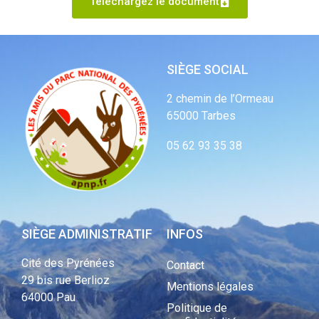
Téléchargez le document
SIÈGE SOCIAL
2 chemin de l’Ormeau
65000 Tarbes
05 62 93 35 38
SIÈGE ADMINISTRATIF
INFOS
Cité des Pyrénées
Contact
29 bis rue Berlioz
Mentions légales
64000 Pau
Politique de