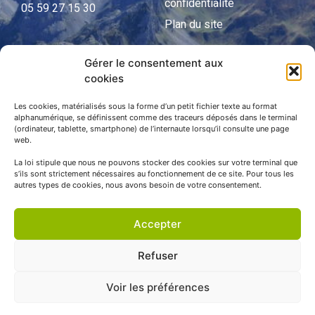
confidentialité
05 59 27 15 30
Plan du site
Gérer le consentement aux
cookies
APNP
APNP
Les cookies, matérialisés sous la forme d’un petit fichier texte au format
alphanumérique, se définissent comme des traceurs déposés dans le terminal
(ordinateur, tablette, smartphone) de l’internaute lorsqu’il consulte une page
Parc national des Pyrénées
web.
La loi stipule que nous ne pouvons stocker des cookies sur votre terminal que
s’ils sont strictement nécessaires au fonctionnement de ce site. Pour tous les
autres types de cookies, nous avons besoin de votre consentement.
Accepter
Refuser
Voir les préférences
© APNP Copyright Tous droits réservés © 1970 - 2023 | Une
réalisation Happiness -
Agence de communication