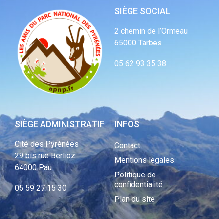
SIÈGE SOCIAL
2 chemin de l’Ormeau
65000 Tarbes
05 62 93 35 38
SIÈGE ADMINISTRATIF
INFOS
Cité des Pyrénées
Contact
29 bis rue Berlioz
Mentions légales
64000 Pau
Politique de
confidentialité
05 59 27 15 30
Plan du site