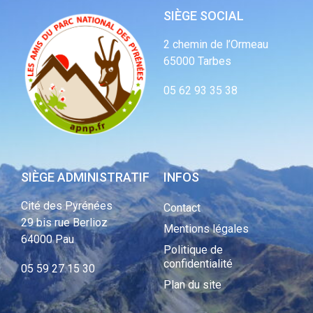
SIÈGE SOCIAL
2 chemin de l’Ormeau
65000 Tarbes
05 62 93 35 38
SIÈGE ADMINISTRATIF
INFOS
Cité des Pyrénées
Contact
29 bis rue Berlioz
Mentions légales
64000 Pau
Politique de
confidentialité
05 59 27 15 30
Plan du site