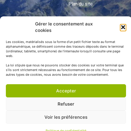
Plan du site
Gérer le consentement aux
APNP
cookies
APNP
Les cookies, matérialisés sous la forme d’un petit fichier texte au format
alphanumérique, se définissent comme des traceurs déposés dans le terminal
Parc national des Pyrénées
(ordinateur, tablette, smartphone) de l’internaute lorsqu’il consulte une page
web.
La loi stipule que nous ne pouvons stocker des cookies sur votre terminal que
s’ils sont strictement nécessaires au fonctionnement de ce site. Pour tous les
autres types de cookies, nous avons besoin de votre consentement.
Accepter
Refuser
© APNP Copyright Tous droits réservés © 1970 - 2023 | Une
Voir les préférences
réalisation Happiness -
Agence de communication
Politique de confidentialité