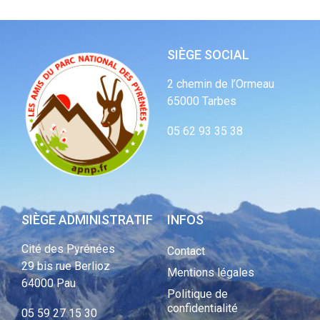
SIÈGE SOCIAL
2 chemin de l’Ormeau
65000 Tarbes
05 62 93 35 38
SIÈGE ADMINISTRATIF
INFOS
Cité des Pyrénées
Contact
29 bis rue Berlioz
Mentions légales
64000 Pau
Politique de
confidentialité
05 59 27 15 30