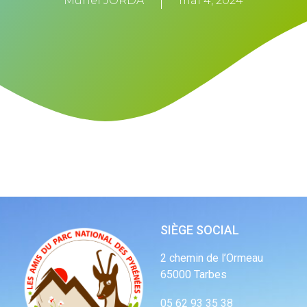
Muriel JORDA
mai 4, 2024
SIÈGE SOCIAL
2 chemin de l’Ormeau
65000 Tarbes
05 62 93 35 38