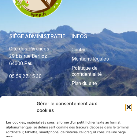
SIÈGE ADMINISTRATIF
INFOS
Cité des Pyrénées
Contact
29 bis rue Berlioz
Mentions légales
64000 Pau
Politique de
confidentialité
05 59 27 15 30
Plan du site
Gérer le consentement aux
APNP
cookies
APNP
Les cookies, matérialisés sous la forme d’un petit fichier texte au format
alphanumérique, se définissent comme des traceurs déposés dans le terminal
Parc national des Pyrénées
(ordinateur, tablette, smartphone) de l’internaute lorsqu’il consulte une page