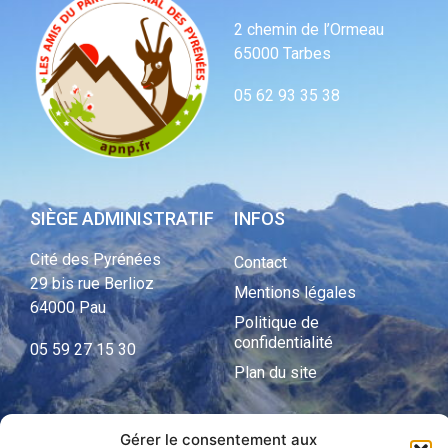
2 chemin de l’Ormeau
65000 Tarbes
05 62 93 35 38
SIÈGE ADMINISTRATIF
INFOS
Cité des Pyrénées
Contact
29 bis rue Berlioz
Mentions légales
64000 Pau
Politique de
confidentialité
05 59 27 15 30
Plan du site
Gérer le consentement aux