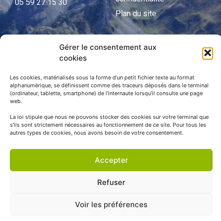
05 59 27 15 30
Plan du site
Gérer le consentement aux
APNP
cookies
APNP
Les cookies, matérialisés sous la forme d’un petit fichier texte au format
alphanumérique, se définissent comme des traceurs déposés dans le terminal
Parc national des Pyrénées
(ordinateur, tablette, smartphone) de l’internaute lorsqu’il consulte une page
web.
La loi stipule que nous ne pouvons stocker des cookies sur votre terminal que
s’ils sont strictement nécessaires au fonctionnement de ce site. Pour tous les
autres types de cookies, nous avons besoin de votre consentement.
Accepter
Refuser
© APNP Copyright Tous droits réservés © 1970 - 2023 | Une
Voir les préférences
réalisation Happiness -
Agence de communication