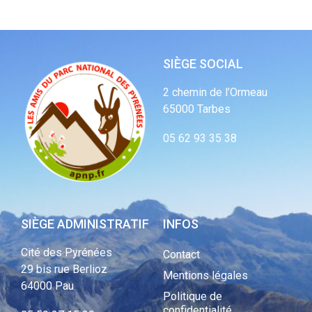
SIÈGE SOCIAL
2 chemin de l’Ormeau
65000 Tarbes
05 62 93 35 38
SIÈGE ADMINISTRATIF
INFOS
Cité des Pyrénées
Contact
29 bis rue Berlioz
Mentions légales
64000 Pau
Politique de
confidentialité