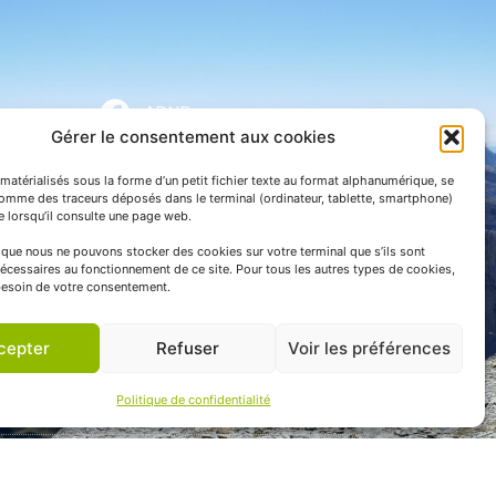
APNP
Gérer le consentement aux cookies
APNP
matérialisés sous la forme d’un petit fichier texte au format alphanumérique, se
Parc national des Pyrénées
comme des traceurs déposés dans le terminal (ordinateur, tablette, smartphone)
te lorsqu’il consulte une page web.
e que nous ne pouvons stocker des cookies sur votre terminal que s’ils sont
écessaires au fonctionnement de ce site. Pour tous les autres types de cookies,
esoin de votre consentement.
cepter
Refuser
Voir les préférences
Politique de confidentialité
 communication