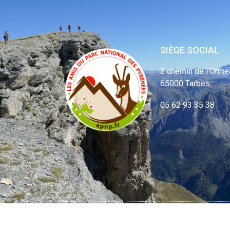
SIÈGE SOCIAL
2 chemin de l’Orme
65000 Tarbes
05 62 93 35 38
© APNP Copyrig