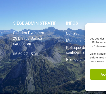
SIÈGE ADMINISTRATIF
INFOS
au
Cité des Pyrénées
Contact
29 bis rue Berlioz
Les cookies, 
Mentions légales
définissent 
64000 Pau
de l’internau
Politique de
confidentialité
05 59 27 15 30
La loi stipul
strictement n
Plan du site
nous avons b
Ac
ht Tous droits réservés © 1970 - 2023 | Une réalisation Happiness -
Agence de