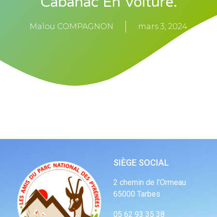
Cabanac En Voiture.
Malou COMPAGNON
mars 3, 2024
SIÈGE SOCIAL
2 chemin de l’Ormeau
65000 Tarbes
05 62 93 35 38