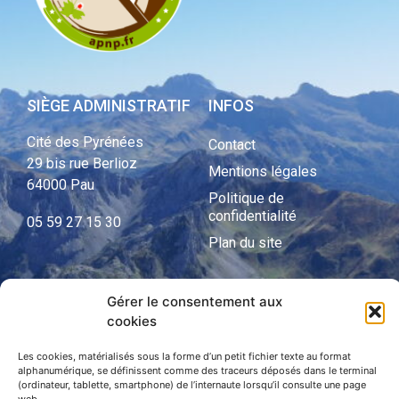
SIÈGE ADMINISTRATIF
INFOS
Cité des Pyrénées
Contact
29 bis rue Berlioz
Mentions légales
64000 Pau
Politique de
confidentialité
05 59 27 15 30
Plan du site
Gérer le consentement aux
APNP
cookies
APNP
Les cookies, matérialisés sous la forme d’un petit fichier texte au format
alphanumérique, se définissent comme des traceurs déposés dans le terminal
Parc national des Pyrénées
(ordinateur, tablette, smartphone) de l’internaute lorsqu’il consulte une page