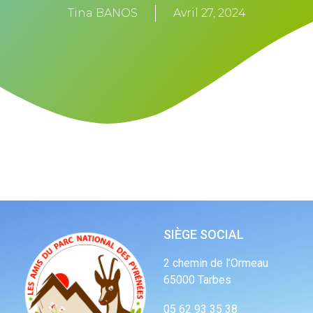
Tina BANOS
Avril 27, 2024
SIÈGE SOCIAL
2 chemin de l’Ormeau
65000 Tarbes
05 62 93 35 38