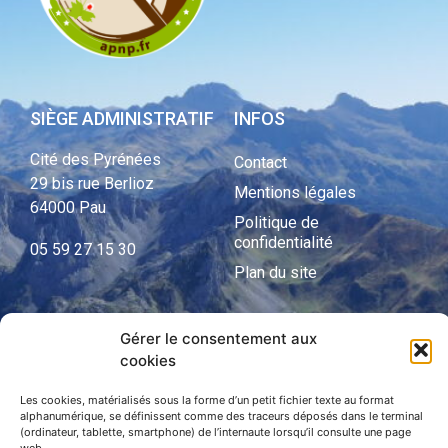
SIÈGE ADMINISTRATIF
INFOS
Cité des Pyrénées
Contact
29 bis rue Berlioz
Mentions légales
64000 Pau
Politique de
confidentialité
05 59 27 15 30
Plan du site
Gérer le consentement aux
APNP
cookies
APNP
Les cookies, matérialisés sous la forme d’un petit fichier texte au format
alphanumérique, se définissent comme des traceurs déposés dans le terminal
Parc national des Pyrénées
(ordinateur, tablette, smartphone) de l’internaute lorsqu’il consulte une page