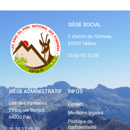
SIÈGE SOCIAL
2 chemin de l’Ormeau
65000 Tarbes
05 62 93 35 38
SIÈGE ADMINISTRATIF
INFOS
Cité des Pyrénées
Contact
29 bis rue Berlioz
Mentions légales
64000 Pau
Politique de
confidentialité
05 59 27 15 30