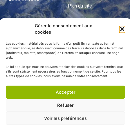
Plan du site
Gérer le consentement aux
APNP
cookies
APNP
Les cookies, matérialisés sous la forme d’un petit fichier texte au format
alphanumérique, se définissent comme des traceurs déposés dans le terminal
Parc national des Pyrénées
(ordinateur, tablette, smartphone) de l’internaute lorsqu’il consulte une page
web.
La loi stipule que nous ne pouvons stocker des cookies sur votre terminal que
s’ils sont strictement nécessaires au fonctionnement de ce site. Pour tous les
autres types de cookies, nous avons besoin de votre consentement.
Accepter
Refuser
© APNP Copyright Tous droits réservés © 1970 - 2023 | Une
Voir les préférences
réalisation Happiness -
Agence de communication