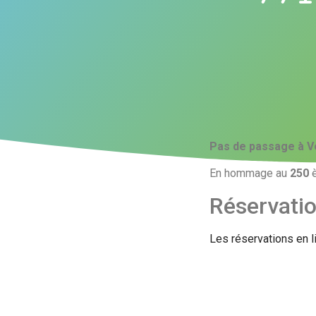
Pas de passage à V
En hommage au
250
è
Réservati
Les réservations en l