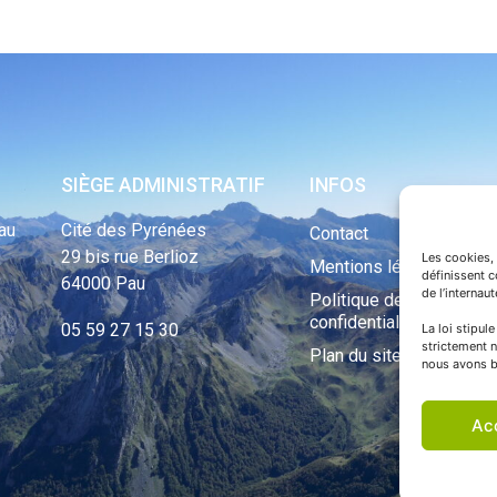
SIÈGE ADMINISTRATIF
INFOS
au
Cité des Pyrénées
Contact
29 bis rue Berlioz
Les cookies, 
Mentions légales
définissent 
64000 Pau
de l’internau
Politique de
confidentialité
05 59 27 15 30
La loi stipul
strictement n
Plan du site
nous avons b
Ac