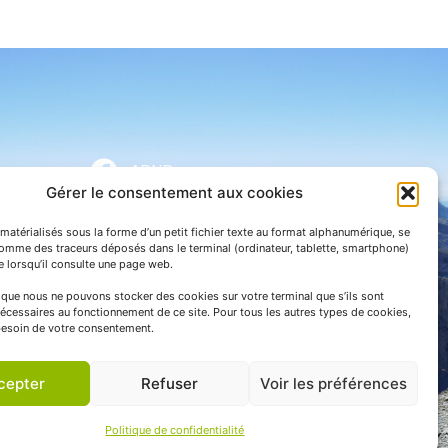
APNP
Gérer le consentement aux cookies
APNP
matérialisés sous la forme d’un petit fichier texte au format alphanumérique, se
Parc national des Pyrénées
comme des traceurs déposés dans le terminal (ordinateur, tablette, smartphone)
te lorsqu’il consulte une page web.
e que nous ne pouvons stocker des cookies sur votre terminal que s’ils sont
écessaires au fonctionnement de ce site. Pour tous les autres types de cookies,
esoin de votre consentement.
cepter
Refuser
Voir les préférences
Politique de confidentialité