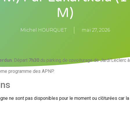
M)
Michel HOURQUET
mai 27, 2026
erdun
. Départ
7h30
du parking de covoiturage de Jardi’Leclerc à
me programme des APNP.
ons
igne ne sont pas disponibles pour le moment ou clôturées car l