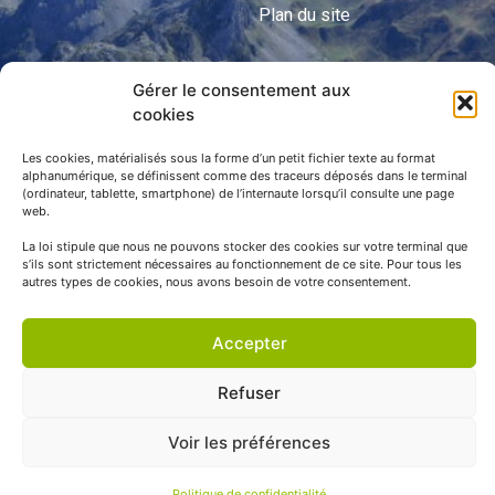
Plan du site
Gérer le consentement aux
APNP
cookies
APNP
Les cookies, matérialisés sous la forme d’un petit fichier texte au format
alphanumérique, se définissent comme des traceurs déposés dans le terminal
Parc national des Pyrénées
(ordinateur, tablette, smartphone) de l’internaute lorsqu’il consulte une page
web.
La loi stipule que nous ne pouvons stocker des cookies sur votre terminal que
s’ils sont strictement nécessaires au fonctionnement de ce site. Pour tous les
autres types de cookies, nous avons besoin de votre consentement.
Accepter
Refuser
© APNP Copyright Tous droits réservés © 1970 - 2023 | Une
Voir les préférences
réalisation Happiness -
Agence de communication
Politique de confidentialité