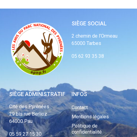
SIÈGE SOCIAL
2 chemin de l’Ormeau
65000 Tarbes
05 62 93 35 38
SIÈGE ADMINISTRATIF
INFOS
Cité des Pyrénées
Contact
29 bis rue Berlioz
Mentions légales
64000 Pau
Politique de
confidentialité
05 59 27 15 30