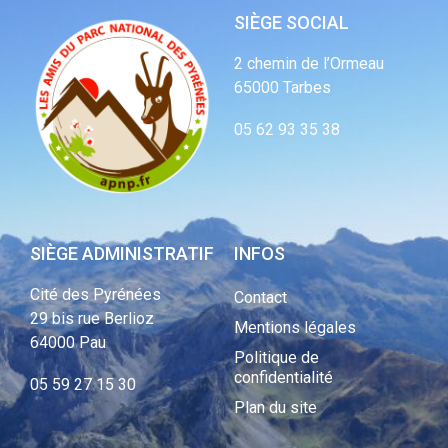
SIÈGE SOCIAL
2 chemin de l’Ormeau
65000 Tarbes
05 62 93 35 38
SIÈGE ADMINISTRATIF
INFOS
Cité des Pyrénées
Contact
29 bis rue Berlioz
Mentions légales
64000 Pau
Politique de
confidentialité
05 59 27 15 30
Plan du site