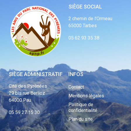
SIÈGE SOCIAL
2 chemin de l’Ormeau
65000 Tarbes
05 62 93 35 38
SIÈGE ADMINISTRATIF
INFOS
Cité des Pyrénées
Contact
29 bis rue Berlioz
Mentions légales
64000 Pau
Politique de
confidentialité
05 59 27 15 30
Plan du site