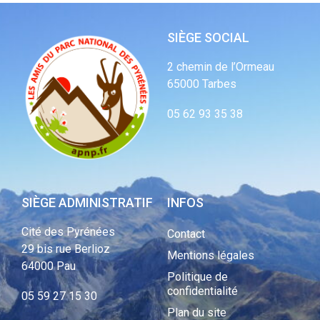
SIÈGE SOCIAL
2 chemin de l’Ormeau
65000 Tarbes
05 62 93 35 38
SIÈGE ADMINISTRATIF
INFOS
Cité des Pyrénées
Contact
29 bis rue Berlioz
Mentions légales
64000 Pau
Politique de
confidentialité
05 59 27 15 30
Plan du site