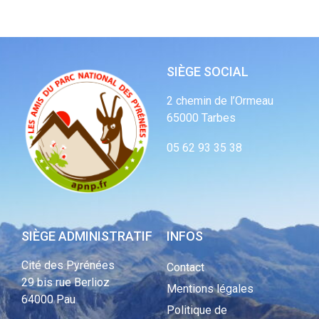
SIÈGE SOCIAL
2 chemin de l’Ormeau
65000 Tarbes
05 62 93 35 38
SIÈGE ADMINISTRATIF
INFOS
Cité des Pyrénées
Contact
29 bis rue Berlioz
Mentions légales
64000 Pau
Politique de