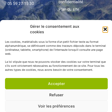
confidentialité
05 59 27 15 30
Plan du site
Gérer le consentement aux
APNP
cookies
APNP
Les cookies, matérialisés sous la forme d’un petit fichier texte au format
alphanumérique, se définissent comme des traceurs déposés dans le terminal
Parc national des Pyrénées
(ordinateur, tablette, smartphone) de l’internaute lorsqu’il consulte une page
web.
La loi stipule que nous ne pouvons stocker des cookies sur votre terminal que
s’ils sont strictement nécessaires au fonctionnement de ce site. Pour tous les
autres types de cookies, nous avons besoin de votre consentement.
Accepter
Refuser
© APNP Copyright Tous droits réservés © 1970 - 2023 | Une
Voir les préférences
réalisation Happiness -
Agence de communication