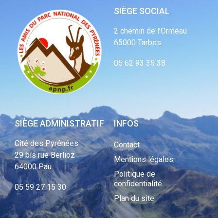
SIÈGE SOCIAL
2 chemin de l’Ormeau
65000 Tarbes
05 62 93 35 38
SIÈGE ADMINISTRATIF
INFOS
Cité des Pyrénées
Contact
29 bis rue Berlioz
Mentions légales
64000 Pau
Politique de
confidentialité
05 59 27 15 30
Plan du site