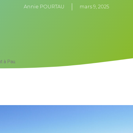
Annie POURTAU
mars 9, 2025
t à Pau.