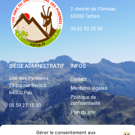
2 chemin de l’Ormeau
65000 Tarbes
05 62 93 35 38
SIÈGE ADMINISTRATIF
INFOS
Cité des Pyrénées
Contact
29 bis rue Berlioz
Mentions légales
64000 Pau
Politique de
confidentialité
05 59 27 15 30
Plan du site
Gérer le consentement aux