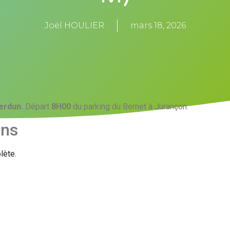
Joël HOULIER
mars 18, 2026
erdun.
Départ
8H00
du parking du Bernet à Jurançon.
ons
lète.