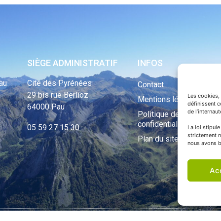
SIÈGE ADMINISTRATIF
INFOS
au
Cité des Pyrénées
Contact
29 bis rue Berlioz
Les cookies, 
Mentions légales
définissent 
64000 Pau
de l’internau
Politique de
confidentialité
05 59 27 15 30
La loi stipul
strictement n
Plan du site
nous avons b
Ac