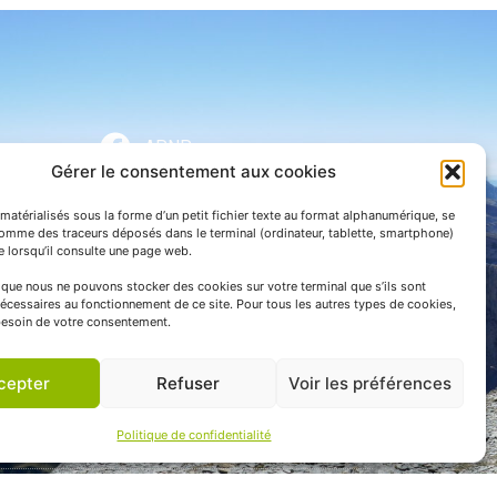
APNP
Gérer le consentement aux cookies
APNP
matérialisés sous la forme d’un petit fichier texte au format alphanumérique, se
Parc national des Pyrénées
comme des traceurs déposés dans le terminal (ordinateur, tablette, smartphone)
te lorsqu’il consulte une page web.
e que nous ne pouvons stocker des cookies sur votre terminal que s’ils sont
écessaires au fonctionnement de ce site. Pour tous les autres types de cookies,
esoin de votre consentement.
cepter
Refuser
Voir les préférences
Politique de confidentialité