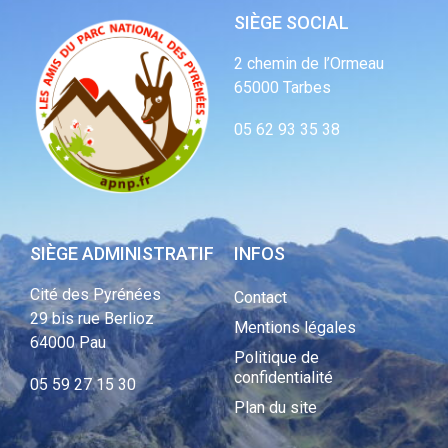
SIÈGE SOCIAL
2 chemin de l’Ormeau
65000 Tarbes
05 62 93 35 38
SIÈGE ADMINISTRATIF
INFOS
Cité des Pyrénées
Contact
29 bis rue Berlioz
Mentions légales
64000 Pau
Politique de
confidentialité
05 59 27 15 30
Plan du site