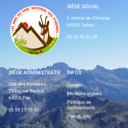
SIÈGE SOCIAL
2 chemin de l’Ormeau
65000 Tarbes
05 62 93 35 38
SIÈGE ADMINISTRATIF
INFOS
Cité des Pyrénées
Contact
29 bis rue Berlioz
Mentions légales
64000 Pau
Politique de
confidentialité
05 59 27 15 30
Plan du site