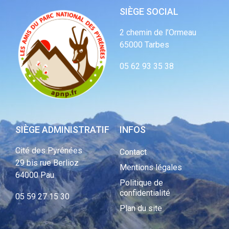
SIÈGE SOCIAL
2 chemin de l’Ormeau
65000 Tarbes
05 62 93 35 38
SIÈGE ADMINISTRATIF
INFOS
Cité des Pyrénées
Contact
29 bis rue Berlioz
Mentions légales
64000 Pau
Politique de
confidentialité
05 59 27 15 30
Plan du site