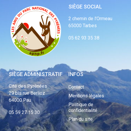
SIÈGE SOCIAL
2 chemin de l’Ormeau
65000 Tarbes
05 62 93 35 38
SIÈGE ADMINISTRATIF
INFOS
Cité des Pyrénées
Contact
29 bis rue Berlioz
Mentions légales
64000 Pau
Politique de
confidentialité
05 59 27 15 30
Plan du site