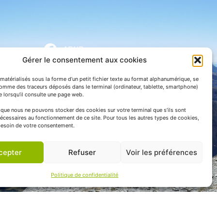
APNP
Gérer le consentement aux cookies
APNP
matérialisés sous la forme d’un petit fichier texte au format alphanumérique, se
Parc national des Pyrénées
comme des traceurs déposés dans le terminal (ordinateur, tablette, smartphone)
te lorsqu’il consulte une page web.
e que nous ne pouvons stocker des cookies sur votre terminal que s’ils sont
écessaires au fonctionnement de ce site. Pour tous les autres types de cookies,
esoin de votre consentement.
cepter
Refuser
Voir les préférences
Politique de confidentialité
 communication