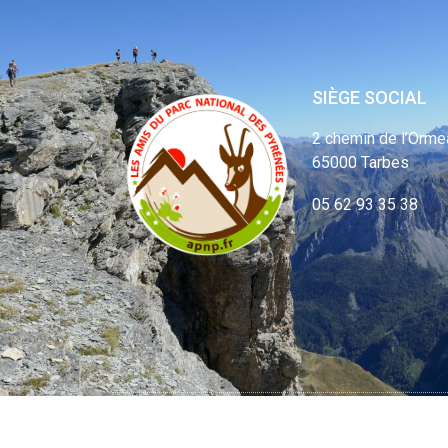
SIÈGE SOCIAL
2 chemin de l’Orme
65000 Tarbes
05 62 93 35 38
© APNP Copyrig