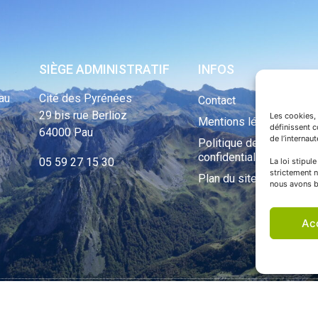
SIÈGE ADMINISTRATIF
INFOS
au
Cité des Pyrénées
Contact
29 bis rue Berlioz
Les cookies, 
Mentions légales
définissent 
64000 Pau
de l’internau
Politique de
confidentialité
05 59 27 15 30
La loi stipul
strictement n
Plan du site
nous avons b
Ac
ht Tous droits réservés © 1970 - 2023 | Une réalisation Happiness -
Agence de