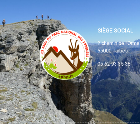
SIÈGE SOCIAL
2 chemin de l’Orme
65000 Tarbes
05 62 93 35 38
© APNP Copyrig