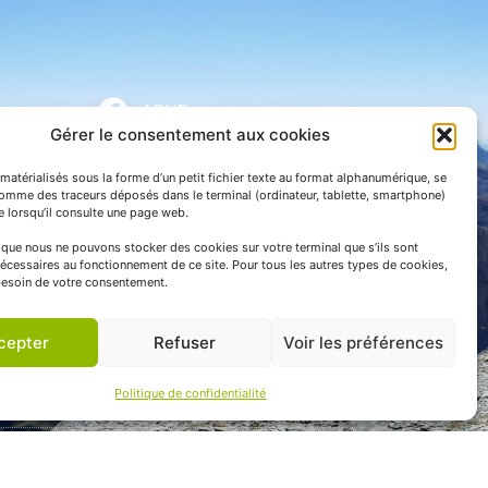
APNP
Gérer le consentement aux cookies
APNP
matérialisés sous la forme d’un petit fichier texte au format alphanumérique, se
Parc national des Pyrénées
comme des traceurs déposés dans le terminal (ordinateur, tablette, smartphone)
te lorsqu’il consulte une page web.
e que nous ne pouvons stocker des cookies sur votre terminal que s’ils sont
écessaires au fonctionnement de ce site. Pour tous les autres types de cookies,
esoin de votre consentement.
cepter
Refuser
Voir les préférences
Politique de confidentialité
 communication