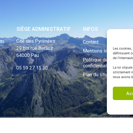
SIÈGE ADMINISTRATIF
INFOS
au
Cité des Pyrénées
Contact
29 bis rue Berlioz
Les cookies, 
Mentions légales
définissent 
64000 Pau
de l’internau
Politique de
confidentialité
05 59 27 15 30
La loi stipul
strictement n
Plan du site
nous avons b
Ac
ht Tous droits réservés © 1970 - 2023 | Une réalisation Happiness -
Agence de