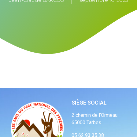
Jean-Claude BARCOS
septembre 10, 2025
SIÈGE SOCIAL
2 chemin de l’Ormeau
65000 Tarbes
05 62 93 35 38