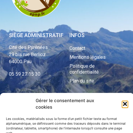
SIÈGE ADMINISTRATIF
INFOS
Cité des Pyrénées
Contact
29 bis rue Berlioz
Mentions légales
64000 Pau
Politique de
confidentialité
05 59 27 15 30
Plan du site
Gérer le consentement aux
APNP
cookies
APNP
Les cookies, matérialisés sous la forme d’un petit fichier texte au format
alphanumérique, se définissent comme des traceurs déposés dans le terminal
Parc national des Pyrénées
(ordinateur, tablette, smartphone) de l’internaute lorsqu’il consulte une page