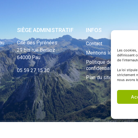
SIÈGE ADMINISTRATIF
INFOS
au
Cité des Pyrénées
Contact
29 bis rue Berlioz
Les cookies, 
Mentions légales
définissent 
64000 Pau
de l’internau
Politique de
confidentialité
05 59 27 15 30
La loi stipul
strictement n
Plan du site
nous avons b
Ac
ht Tous droits réservés © 1970 - 2023 | Une réalisation Happiness -
Agence de