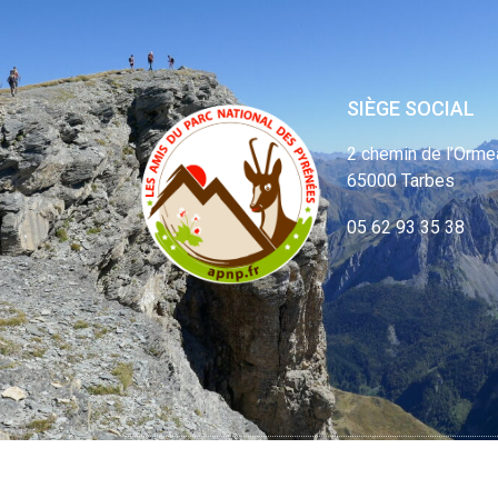
SIÈGE SOCIAL
2 chemin de l’Orme
65000 Tarbes
05 62 93 35 38
© APNP Copyrig