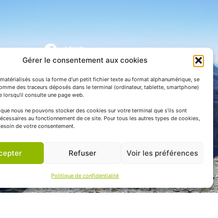
APNP
Gérer le consentement aux cookies
APNP
matérialisés sous la forme d’un petit fichier texte au format alphanumérique, se
Parc national des Pyrénées
comme des traceurs déposés dans le terminal (ordinateur, tablette, smartphone)
te lorsqu’il consulte une page web.
e que nous ne pouvons stocker des cookies sur votre terminal que s’ils sont
écessaires au fonctionnement de ce site. Pour tous les autres types de cookies,
esoin de votre consentement.
cepter
Refuser
Voir les préférences
Politique de confidentialité
 communication