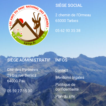
SIÈGE SOCIAL
2 chemin de l’Ormeau
65000 Tarbes
05 62 93 35 38
SIÈGE ADMINISTRATIF
INFOS
Cité des Pyrénées
Contact
29 bis rue Berlioz
Mentions légales
64000 Pau
Politique de
confidentialité
05 59 27 15 30
Plan du site