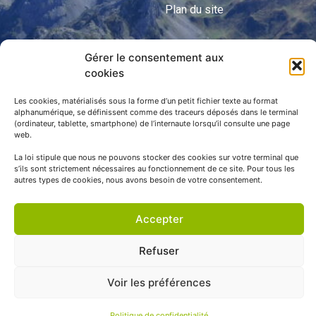
Plan du site
Gérer le consentement aux
APNP
cookies
APNP
Les cookies, matérialisés sous la forme d’un petit fichier texte au format
alphanumérique, se définissent comme des traceurs déposés dans le terminal
Parc national des Pyrénées
(ordinateur, tablette, smartphone) de l’internaute lorsqu’il consulte une page
web.
La loi stipule que nous ne pouvons stocker des cookies sur votre terminal que
s’ils sont strictement nécessaires au fonctionnement de ce site. Pour tous les
autres types de cookies, nous avons besoin de votre consentement.
Accepter
Refuser
© APNP Copyright Tous droits réservés © 1970 - 2023 | Une
Voir les préférences
réalisation Happiness -
Agence de communication
Politique de confidentialité