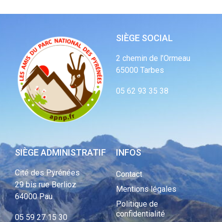
SIÈGE SOCIAL
2 chemin de l’Ormeau
65000 Tarbes
05 62 93 35 38
SIÈGE ADMINISTRATIF
INFOS
Cité des Pyrénées
Contact
29 bis rue Berlioz
Mentions légales
64000 Pau
Politique de
confidentialité
05 59 27 15 30